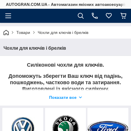
AUTOGRAN.COM.UA - Автомагазин якісних автоаксесуарів
Товари
Чохли для ключів і брелків
Чохли для ключів і брелків
Силіконові чохли для ключів.
Допоможуть зберегти Ваш ключ від падінь,
пошкоджень, частково води та затирання.
Виготовлені із якісного силікону.
Показати все
Приємні на дотик і без запахів.
Підберіть на свій ключ або скиньте нам фото
на вайбер і ми підберемо чохол для Вас.