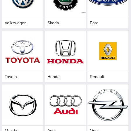
Volkswagen
Skoda
Ford
Toyota
Honda
Renault
Mazda
Audi
Opel