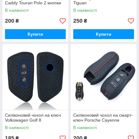
Caddy Touran Polo 2 кнопки
Tiguan
В наявності
В наявності
200
250
₴
₴
Купити
Купити
Силіконовий чохол на ключ
Силіконовий чохол на смарт-
Volkswagen Golf 8
ключ Porsche Cayenne
В наявності
В наявності
185
200
₴
₴