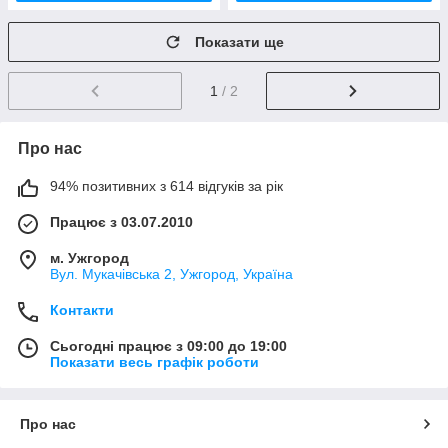
Показати ще
1
/ 2
Про нас
94% позитивних з 614 відгуків за рік
Працює з 03.07.2010
м. Ужгород
Вул. Мукачівська 2, Ужгород, Україна
Контакти
Сьогодні працює з 09:00 до 19:00
Показати весь графік роботи
Про нас