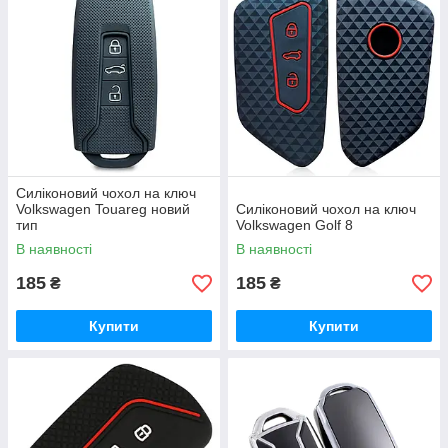
Силіконовий чохол на ключ
Volkswagen Touareg новий
Силіконовий чохол на ключ
тип
Volkswagen Golf 8
В наявності
В наявності
185
185
₴
₴
Купити
Купити