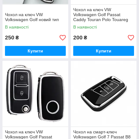
Чохол на ключ VW
Чохол на ключ VW
Volkswagen Golf Passat
Volkswagen Golf новий тип
Caddy Touran Polo Touareg
В наявності
В наявності
250
200
₴
₴
Купити
Купити
Чохол на ключ VW
Чохол на смарт-ключ
Volkswagen Golf Passat
Volkswagen Golf 7 Passat B8