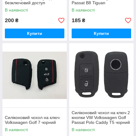
безключовий доступ
Passat B8 Tiguan
В наявності
В наявності
200
185
₴
₴
Купити
Купити
Силіконовий чохол на ключ 2
Силіконовий чохол на ключ
кнопки VW Volkswagen Golf
Volkswagen Golf 7 чорний
Passat Polo Caddy T5 чорний
В наявності
В наявності