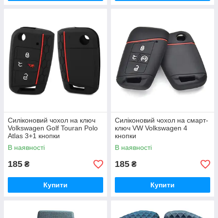
Силіконовий чохол на ключ
Силіконовий чохол на смарт-
Volkswagen Golf Touran Polo
ключ VW Volkswagen 4
Atlas 3+1 кнопки
кнопки
В наявності
В наявності
185
185
₴
₴
Купити
Купити