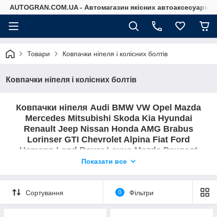
AUTOGRAN.COM.UA - Автомагазин якісних автоаксесуарів
Товари
Ковпачки ніпеля і колісних болтів
Ковпачки ніпеля і колісних болтів
Ковпачки ніпеля Audi BMW VW Opel Mazda
Mercedes Mitsubishi Skoda Kia Hyundai
Renault Jeep Nissan Honda AMG Brabus
Lorinser GTI Chevrolet Alpina
Fiat Ford
Hamann Land Rover Lexus Mazda Peugeot
Porsche Toyota Volvo Seat Range rover ST
Показати все
Відмінний аксесуар для Вашого
автомобіля та як подарунок
Сортування
0
Фільтри
автомобілісту.