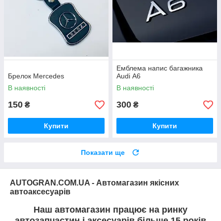
Емблема напис багажника
Брелок Mercedes
Audi А6
В наявності
В наявності
150
300
₴
₴
Купити
Купити
Показати ще
AUTOGRAN.COM.UA - Автомагазин якісних
автоаксесуарів
Наш автомагазин працює на ринку
автозапчастин і аксесуарів більше 15 років