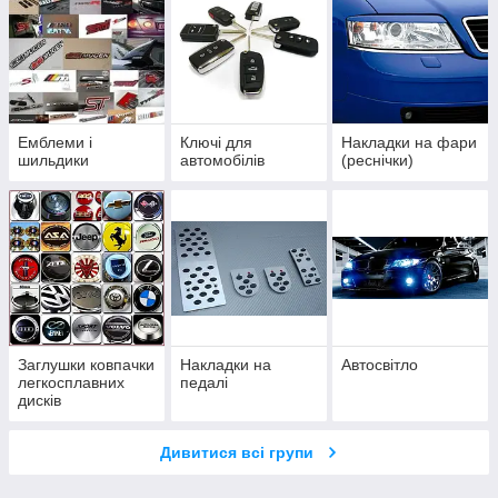
Емблеми і
Ключі для
Накладки на фари
шильдики
автомобілів
(реснічки)
Заглушки ковпачки
Накладки на
Автосвітло
легкосплавних
педалі
дисків
Дивитися всі групи