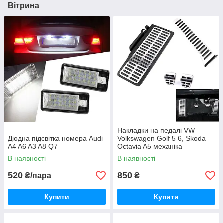
Вітрина
Накладки на педалі VW
Діодна підсвітка номера Audi
Volkswagen Golf 5 6, Skoda
A4 A6 A3 A8 Q7
Octavia A5 механіка
В наявності
В наявності
520
850
₴/пара
₴
Купити
Купити