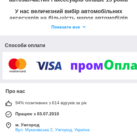
У нас величезний вибір автомобільних
аксесуарів на більшість марок автомобілів
Показати все
Відправляємо замовлення ДЕНЬ-В-ДЕНЬ
Ми постійно збільшуємо асортимент і
Способи оплати
намагаємость запропонувати кращі товари
нашим клієнтам
Про нас
94% позитивних з 614 відгуків за рік
Працює з 03.07.2010
м. Ужгород
Вул. Мукачівська 2, Ужгород, Україна