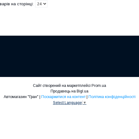
Сайт створений на маркетплейсі
Prom.ua
Продавець на Bigl.ua
Автомагазин "Гран" |
Поскаржитися на контент
|
Політика конфіденційності
Select Language
▼