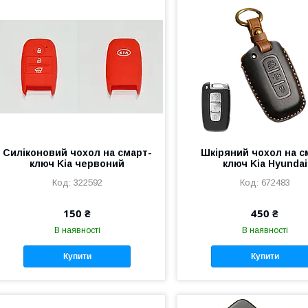
Силіконовий чохол на смарт-
Шкіряний чохол на с
ключ Kia червоний
ключ Kia Hyundai
322592
672483
150 ₴
450 ₴
В наявності
В наявності
Купити
Купити