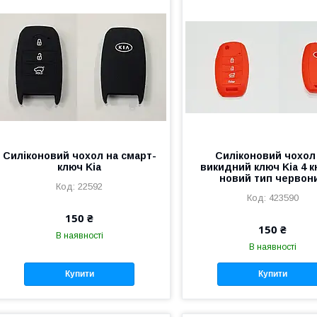
Силіконовий чохол на смарт-
Силіконовий чохол
ключ Kia
викидний ключ Kia 4 
новий тип червон
22592
423590
150 ₴
150 ₴
В наявності
В наявності
Купити
Купити