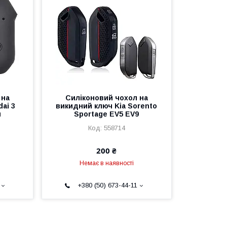
 на
Силіконовий чохол на
ai 3
викидний ключ Kia Sorento
п
Sportage EV5 EV9
558714
200 ₴
Немає в наявності
+380 (50) 673-44-11