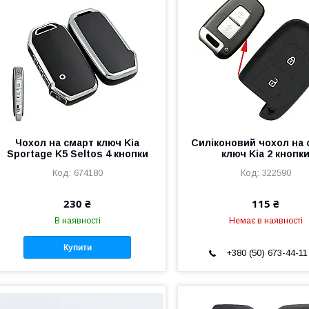
Чохол на смарт ключ Kia
Силіконовий чохол на 
Sportage K5 Seltos 4 кнопки
ключ Kia 2 кнопк
674180
322590
230 ₴
115 ₴
В наявності
Немає в наявності
Купити
+380 (50) 673-44-11