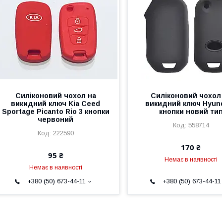
Силіконовий чохол на
Силіконовий чохол
викидний ключ Kia Ceed
викидний ключ Hyund
Sportage Picanto Rio 3 кнопки
кнопки новий ти
червоний
558714
222590
170 ₴
95 ₴
Немає в наявності
Немає в наявності
+380 (50) 673-44-11
+380 (50) 673-44-11