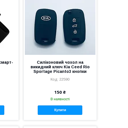
смарт-
Силіконовий чохол на
и
викидний ключ Kia Ceed Rio
Sportage Picanto3 кнопки
22590
150 ₴
В наявності
Купити