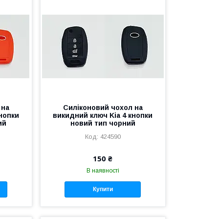
 на
Силіконовий чохол на
кнопки
викидний ключ Kia 4 кнопки
ий
новий тип чорний
424590
150 ₴
В наявності
Купити