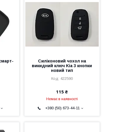
смарт-
Силіконовий чохол на
и
викидний ключ Kia 3 кнопки
новий тип
422590
115 ₴
Немає в наявності
+380 (50) 673-44-11