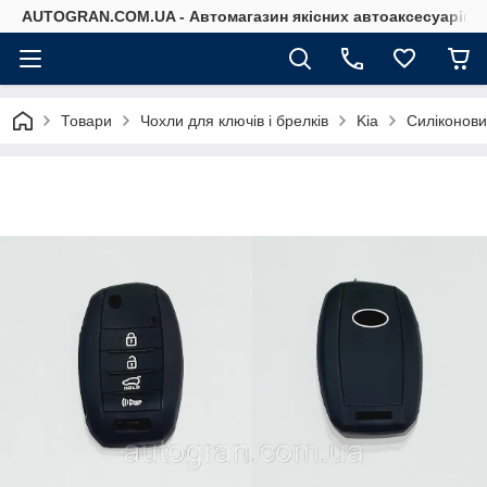
AUTOGRAN.COM.UA - Автомагазин якісних автоаксесуарів
Товари
Чохли для ключів і брелків
Kia
Силіконови