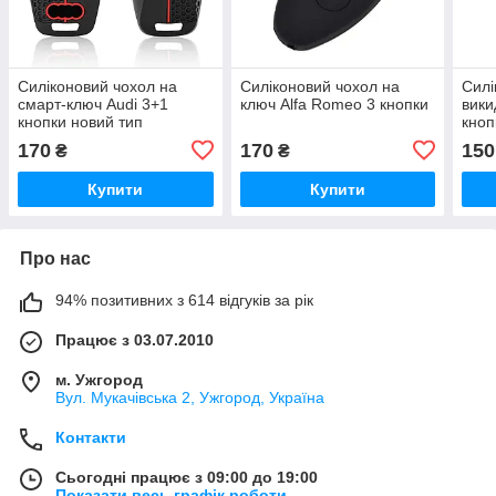
Силіконовий чохол на
Силіконовий чохол на
Силі
смарт-ключ Audi 3+1
ключ Alfa Romeo 3 кнопки
вики
кнопки новий тип
кноп
170
170
150
₴
₴
Купити
Купити
Про нас
94% позитивних з 614 відгуків за рік
Працює з 03.07.2010
м. Ужгород
Вул. Мукачівська 2, Ужгород, Україна
Контакти
Сьогодні працює з 09:00 до 19:00
Показати весь графік роботи