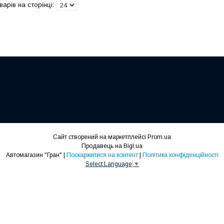
Сайт створений на маркетплейсі
Prom.ua
Продавець на Bigl.ua
Автомагазин "Гран" |
Поскаржитися на контент
|
Політика конфіденційності
Select Language
▼