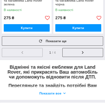
та багажника Land Rover
та багажника Land Rover
зелена
чорна
В наявності
В наявності
275
275
₴
₴
Купити
Купити
Показати ще
1
/ 4
Відмінні та якісні емблеми для Land
Rover, які прикрасять Ваш автомобіль
чи допоможуть відновити після ДТП.
Перегляньте та знайдіть потрібні Вам
емблеми та шильдики.
Показати все
Не знайшли те, що потрібно -
передзвоніть і уточніть.