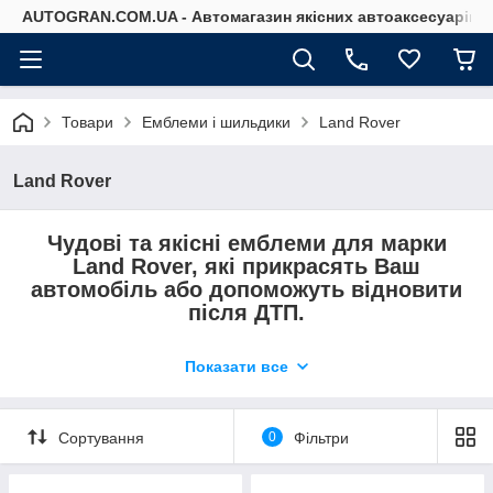
AUTOGRAN.COM.UA - Автомагазин якісних автоаксесуарів
Товари
Емблеми і шильдики
Land Rover
Land Rover
Чудові та якісні емблеми для марки
Land Rover, які прикрасять Ваш
автомобіль або допоможуть відновити
після ДТП.
Переглядайте та знайдіть потрібні Вам
Показати все
емблеми та шильдіки.
Не знайшли те, що потрібно —
перетелефонуйте та уточніть.
Сортування
0
Фільтри