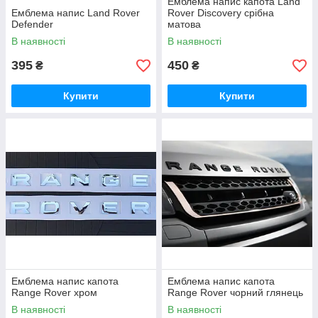
Емблема напис капота Land
Емблема напис Land Rover
Rover Discovery срібна
Defender
матова
В наявності
В наявності
395
450
₴
₴
Купити
Купити
Емблема напис капота
Емблема напис капота
Range Rover хром
Range Rover чорний глянець
В наявності
В наявності