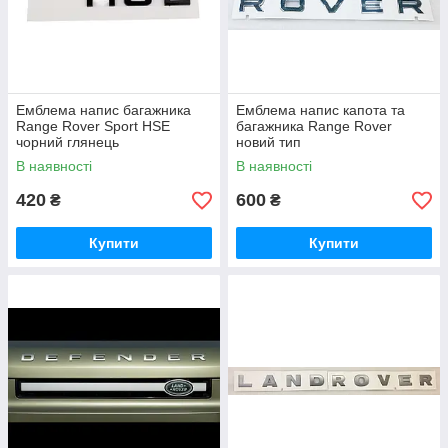
Емблема напис багажника
Емблема напис капота та
Range Rover Sport HSE
багажника Range Rover
чорний глянець
новий тип
В наявності
В наявності
420
600
₴
₴
Купити
Купити