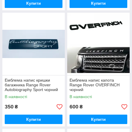
Купити
Купити
Емблема напис кришки
Емблема напис капота
багажника Range Rover
Range Rover OVERFINCH
Autobiography Sport чорний
чорний
В наявності
В наявності
350
600
₴
₴
Купити
Купити