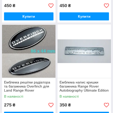
450
450
₴
₴
Купити
Купити
Емблема решітки радіатора
Емблема напис кришки
та багажника Overfinch для
багажника Range Rover
Land Range Rover
Autobiography Ultimate Edition
В наявності
В наявності
275
350
₴
₴