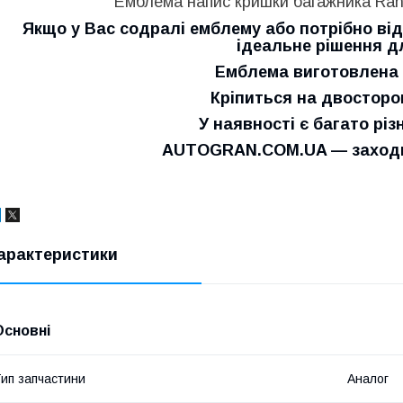
Емблема напис кришки багажника Rang
Якщо у Вас содралі емблему або потрібно від
ідеальне рішення д
Емблема виготовлена 
Кріпиться на двосторо
У наявності є багато різ
AUTOGRAN.COM.UA — заходьт
арактеристики
Основні
ип запчастини
Аналог