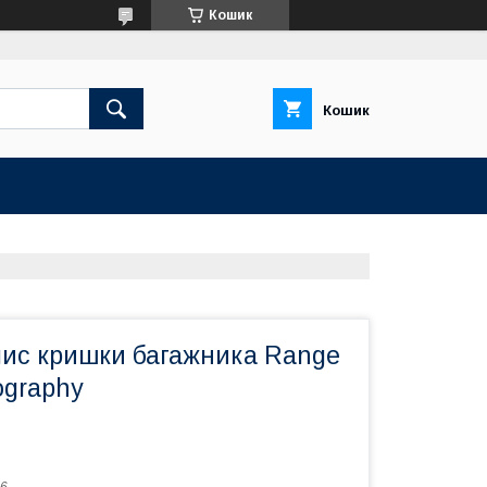
Кошик
Кошик
ис кришки багажника Range
ography