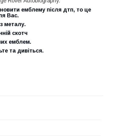
e Rover Autobiography.
новити емблему після дтп, то це
ля Вас.
з металу.
нній скотч
них емблем.
е та дивіться.