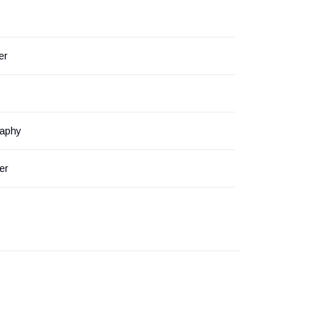
er
raphy
er