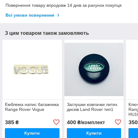
Повернення товару впродовж 14 днів за рахунок покупця
Всі умови повернення
З цим товаром також замовляють
Емблема напис багажника
Заглушки ковпачки литих
Ключ
Range Rover Vogue
дисків Land Rover тип1
Rang
HU1
385
400
350
₴
₴/комплект
Купити
Купити