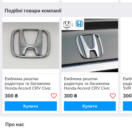
Подібні товари компанії
Емблема решітки
Емблема решітки
Ембл
радіатора та багажника
радіатора та багажника
раді
Honda Accord CRV Civic
Honda Accord CRV Civic
SVR 
Jazz 108мм*88мм
Jazz 98мм*81мм
Disc
300
300
300
₴
₴
Купити
Купити
Про нас