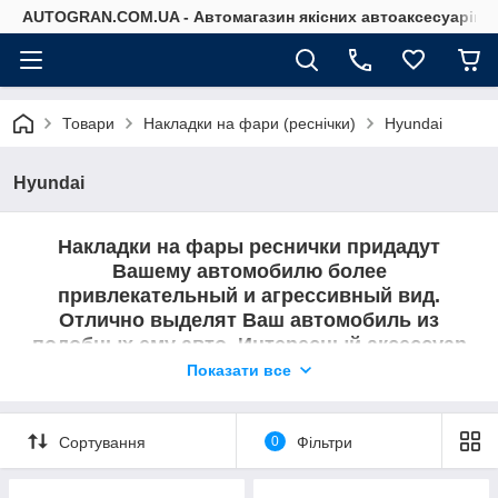
AUTOGRAN.COM.UA - Автомагазин якісних автоаксесуарів
Товари
Накладки на фари (реснічки)
Hyundai
Hyundai
Накладки на фары реснички придадут
Вашему автомобилю более
привлекательный и агрессивный вид.
Отлично выделят Ваш автомобиль из
подобных ему авто. Интересный аксессуар
для Вашего авто.
Показати все
В этом разделе представлены реснички на
Hyundai.
Сортування
0
Фільтри