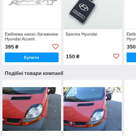
Емблема напис багажника
Брелок Hyundai
Ембл
Hyundai Accent
Hyun
395
350
₴
150
₴
Купити
Подібні товари компанії