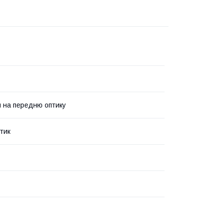
 на передню оптику
тик