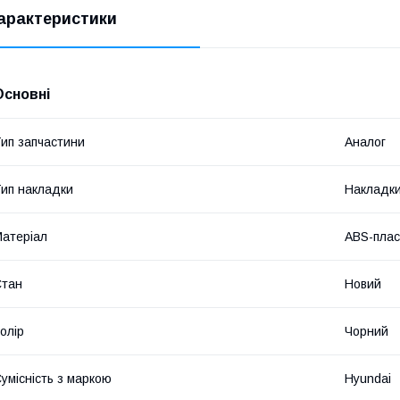
арактеристики
Основні
ип запчастини
Аналог
ип накладки
Накладки
атеріал
ABS-плас
Стан
Новий
олір
Чорний
умісність з маркою
Hyundai