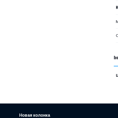
С
І
Ц
Новая колонка