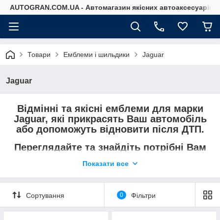
AUTOGRAN.COM.UA - Автомагазин якісних автоаксесуарів
Товари
Емблеми і шильдики
Jaguar
Jaguar
Відмінні та якісні емблеми для марки
Jaguar, які прикрасять Ваш автомобіль
або допоможуть відновити після ДТП.
Переглядайте та знайдіть потрібні Вам
емблеми та шильдіки.
Показати все
Не знайшли те, що потрібно —
зателефонуйте та уточніть.
Сортування
0
Фільтри