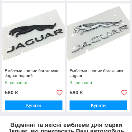
Емблема і напис багажника
Емблема і напис багажника
Jaguar чорний
Jaguar
В наявності
В наявності
580
580
₴
₴
Купити
Купити
Відмінні та якісні емблеми для марки
Jaguar, які прикрасять Ваш автомобіль