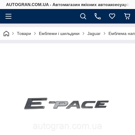
AUTOGRAN.COM.UA - Автомагазин якісних автоаксесуарів
Товари
Емблеми і шильдики
Jaguar
Емблема напи