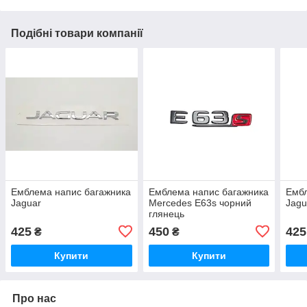
Подібні товари компанії
Емблема напис багажника
Емблема напис багажника
Ембл
Jaguar
Mercedes E63s чорний
Jagu
глянець
425
450
425
₴
₴
Купити
Купити
Про нас