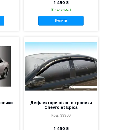
1 450 ₴
В наявності
Купити
ровики
Дефлектори вікон вітровики
Chevrolet Epica
33366
1 450 ₴