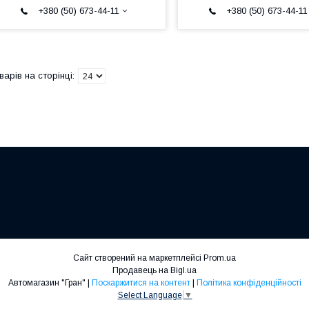
+380 (50) 673-44-11
+380 (50) 673-44-11
Сайт створений на маркетплейсі
Prom.ua
Продавець на Bigl.ua
Автомагазин "Гран" |
Поскаржитися на контент
|
Політика конфіденційності
Select Language
▼