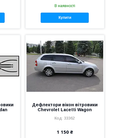
В наявності
Купити
ровики
Дефлектори вікон вітровики
edan
Chevrolet Lacetti Wagon
33362
1 150 ₴