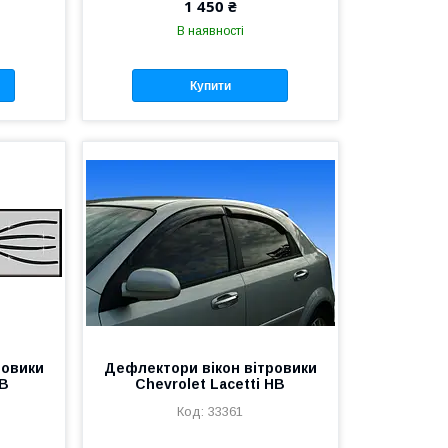
1 450 ₴
В наявності
Купити
ровики
Дефлектори вікон вітровики
HB
Chevrolet Lacetti HB
33361