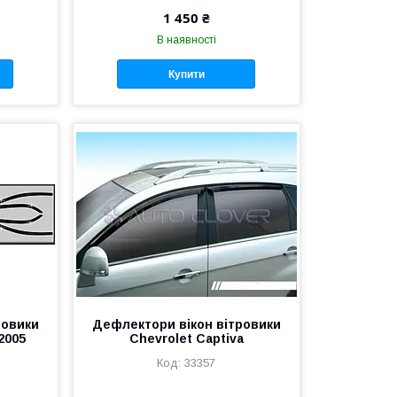
1 450 ₴
В наявності
Купити
ровики
Дефлектори вікон вітровики
2005
Chevrolet Captiva
33357