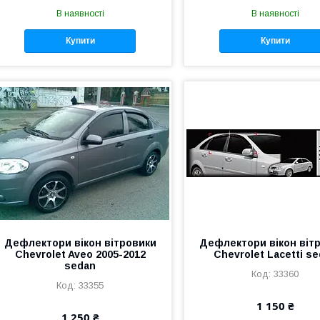
В наявності
В наявності
Купити
Купити
Дефлектори вікон вітровики
Дефлектори вікон віт
Chevrolet Aveo 2005-2012
Chevrolet Lacetti s
sedan
33360
33355
1 150 ₴
1 250 ₴