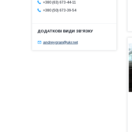
+380 (63) 673-44-11
+380 (50) 673-39-54
andreygran@ukr.net