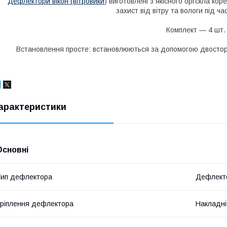
Дефлектори вікон (вітровики
) виготовлені з якісного оргскла 
захист від вітру та вологи під час
Комплект — 4 шт.
Встановлення просте: встановлюються за допомогою двосторо
арактеристики
Основні
ип дефлектора
Дефлекто
ріплення дефлектора
Накладні