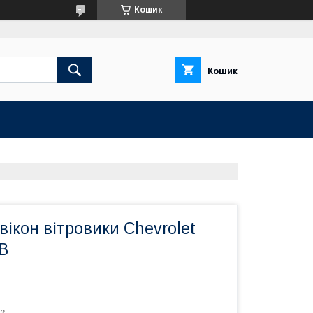
Кошик
Кошик
ікон вітровики Chevrolet
B