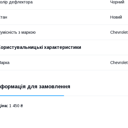
олір дефлектора
Чорний
Стан
Новий
умісність з маркою
Chevrolet
Користувальницькі характеристики
Марка
Chevrolet
нформація для замовлення
іна:
1 450 ₴