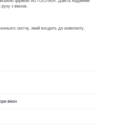
корейською фірмою AUTOLOVER. Дають надійний
 руху з вікном.
ннього скотчу, який входить до комплекту.
ри вікон