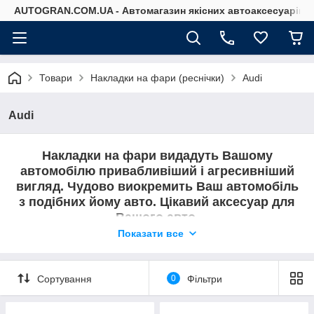
AUTOGRAN.COM.UA - Автомагазин якісних автоаксесуарів
Товари
Накладки на фари (реснічки)
Audi
Audi
Накладки на фари видадуть Вашому
автомобілю привабливіший і агресивніший
вигляд. Чудово виокремить Ваш автомобіль
з подібних йому авто. Цікавий аксесуар для
Вашого авто.
Показати все
У цьому розділі представлено вішачки на
Audi.
Сортування
0
Фільтри