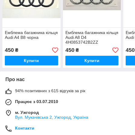
Емблема багажника кільця
Емблема багажника кільця
Ембл
Audi A4 B8 чорна
Audi A8 D4
Audi
4H0853742B2ZZ
450
450
450
₴
₴
Купити
Купити
Про нас
94% позитивних з 615 відгуків за рік
Працює з 03.07.2010
м. Ужгород
Вул. Мукачівська 2, Ужгород, Україна
Контакти