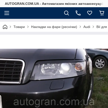
AUTOGRAN.COM.UA - Автомагазин якісних автоаксесуарів
Товари
Накладки на фари (реснічки)
Audi
Вії дл