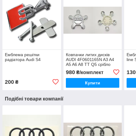
Емблема решітки
Ковпачки литих дисків
Ембл
радіатора Audi S4
AUDI 4F0601165N A3 A4
line
A5 A6 A8 TT Q5 срібло
980
130
₴/комплект
200
₴
Купити
Подібні товари компанії