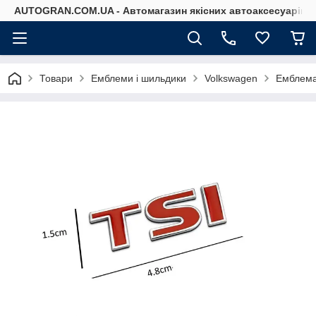
AUTOGRAN.COM.UA - Автомагазин якісних автоаксесуарів
Товари
Емблеми і шильдики
Volkswagen
Емблема