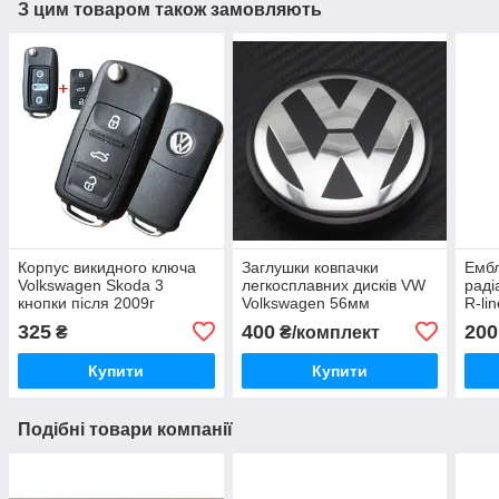
З цим товаром також замовляють
Корпус викидного ключа
Заглушки ковпачки
Ембл
Volkswagen Skoda 3
легкосплавних дисків VW
раді
кнопки після 2009г
Volkswagen 56мм
R-li
1j0601171
325
400
200
₴
₴/комплект
Купити
Купити
Подібні товари компанії