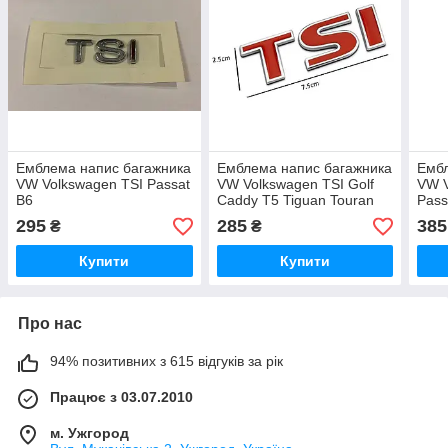
Емблема напис багажника
Емблема напис багажника
Ембл
VW Volkswagen TSI Passat
VW Volkswagen TSI Golf
VW V
B6
Caddy T5 Tiguan Touran
Pass
після 2009г тип3
295
285
385
₴
₴
Купити
Купити
Про нас
94% позитивних з 615 відгуків за рік
Працює з 03.07.2010
м. Ужгород