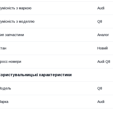
умісність з маркою
Audi
умісність з моделлю
Q8
ип запчастини
Аналог
Стан
Новий
росс-номери
Audi Q8
Користувальницькі характеристики
Модель
Q8
Марка
Audi