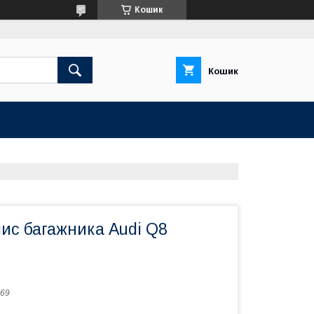
Кошик
Кошик
ис багажника Audi Q8
69