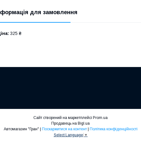
нформація для замовлення
іна:
325 ₴
Сайт створений на маркетплейсі
Prom.ua
Продавець на Bigl.ua
Автомагазин "Гран" |
Поскаржитися на контент
|
Політика конфіденційності
Select Language
▼