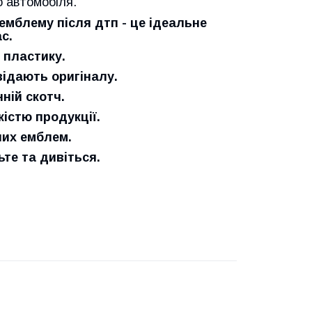
 автомобіля.
мблему після дтп - це ідеальне
с.
 пластику.
відають оригіналу.
ній скотч.
істю продукції.
них емблем.
е та дивіться.