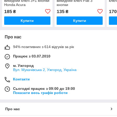
викидний ключ 3+1 кнопки
викидний ключ Fiat 3
ключ
Honda Acura
кнопки
185
135
170
₴
₴
Купити
Купити
Про нас
94% позитивних з 614 відгуків за рік
Працює з 03.07.2010
м. Ужгород
Вул. Мукачівська 2, Ужгород, Україна
Контакти
Сьогодні працює з 09:00 до 19:00
Показати весь графік роботи
Про нас