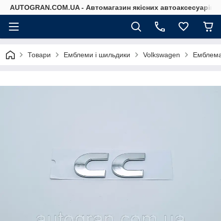
AUTOGRAN.COM.UA - Автомагазин якісних автоаксесуарів
Товари
Емблеми і шильдики
Volkswagen
Емблема