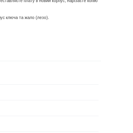
ставляєте плату в новий корпус, нарізаєте копію
ус ключа та жало (лезо).