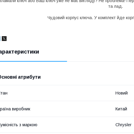
Зламали ключ або Ваш ключ уже не має вигляду? Не проблема! Пере
та лад.
Чудовий корпус ключа. У комплект йде корп
арактеристики
Основні атрибути
Стан
Новий
раїна виробник
Китай
умісність з маркою
Chrysler