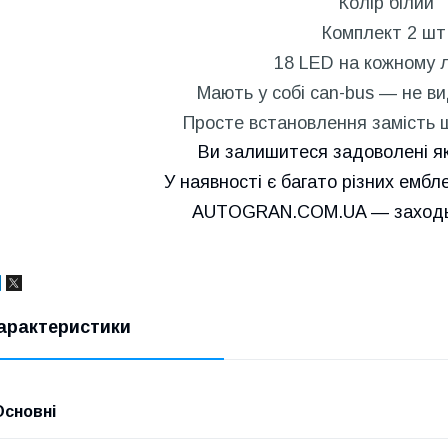
Колір білий
Комплект 2 шт
18 LED на кожному л
Мають у собі can-bus — не в
Просте встановлення замість ш
Ви залишитеся задоволені як
У наявності є багато різних ембле
AUTOGRAN.COM.UA — заходьт
арактеристики
Основні