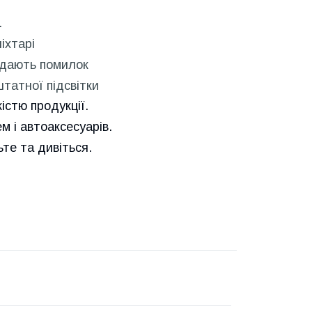
.
іхтарі
идають помилок
татної підсвітки
істю продукції.
м і автоаксесуарів.
е та дивіться.