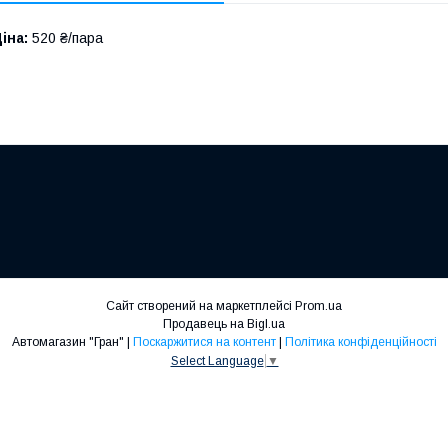
іна:
520 ₴/пара
Сайт створений на маркетплейсі
Prom.ua
Продавець на Bigl.ua
Автомагазин "Гран" |
Поскаржитися на контент
|
Політика конфіденційності
Select Language
▼