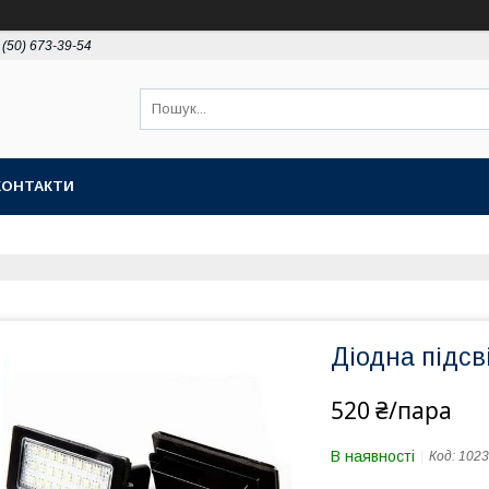
 (50) 673-39-54
КОНТАКТИ
Діодна підс
520 ₴/пара
В наявності
Код:
1023