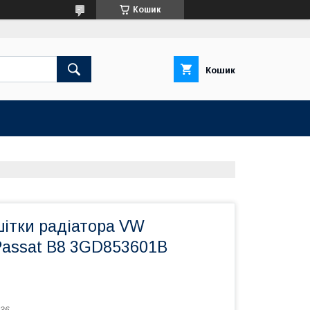
Кошик
Кошик
ітки радіатора VW
Passat B8 3GD853601B