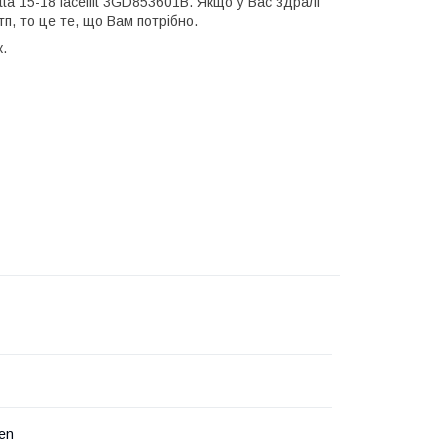
a 15-18 facelift 3GD853601B. Якщо у Вас здралі
п, то це те, що Вам потрібно.
.
en