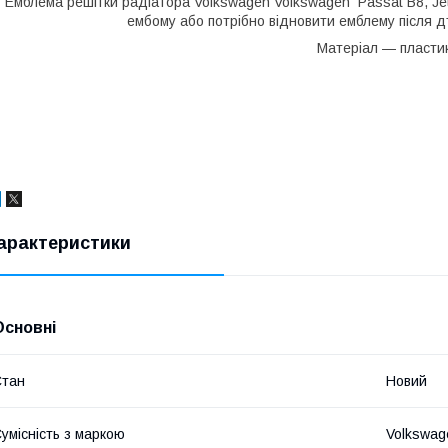
Емблема решітки радіатора Volkswagen Volkswagen Passat B8, Jett
ембому або потрібно відновити емблему після дт
Матеріал — пластик
арактеристики
Основні
Стан
Новий
умісність з маркою
Volkswag