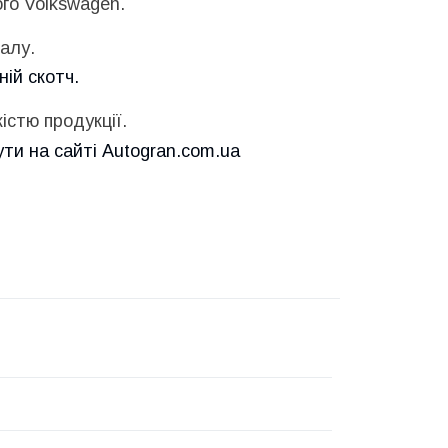
го Volkswagen.
алу.
ій скотч.
істю продукції.
ути на сайті Autogran.com.ua