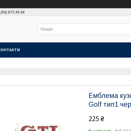
 (50) 673-39-54
КОНТАКТИ
Емблема куз
Golf тип1 че
225 ₴