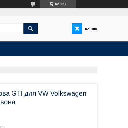
Кошик
Кошик
ова GTI для VW Volkswagen
рвона