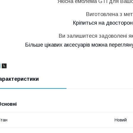
Якісна емблема GTI для Вашо
Виготовлена з мет
Кріпиться на двосторонн
Ви залишитеся задоволені як
Більше цікавих аксесуарів можна переглян
арактеристики
Основні
Стан
Новий