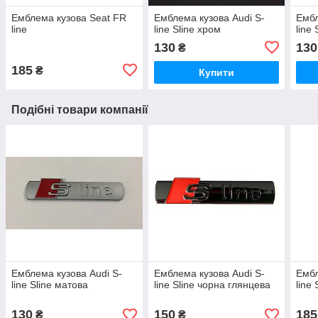
Емблема кузова Seat FR
Емблема кузова Audi S-
Ембл
line
line Sline хром
line
130
130
₴
185
₴
Купити
Подібні товари компанії
Емблема кузова Audi S-
Емблема кузова Audi S-
Ембл
line Sline матова
line Sline чорна глянцева
line 
130
150
185
₴
₴