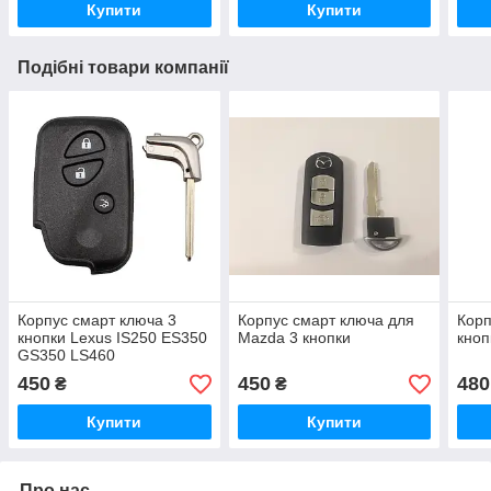
Купити
Купити
Подібні товари компанії
Корпус смарт ключа 3
Корпус смарт ключа для
Корп
кнопки Lexus IS250 ES350
Mazda 3 кнопки
кноп
GS350 LS460
450
450
480
₴
₴
Купити
Купити
Про нас