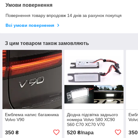
Умови повернення
Повернення товару впродовж 14 днів за рахунок покупця
Всі умови повернення
З цим товаром також замовляють
Емблема напис багажника
Діодна підсвітка заднього
Ембл
Volvo V90
номера Volvo S80 XC90
Volv
S60 C70 XC70 V70
350
520
350
₴
₴/пара