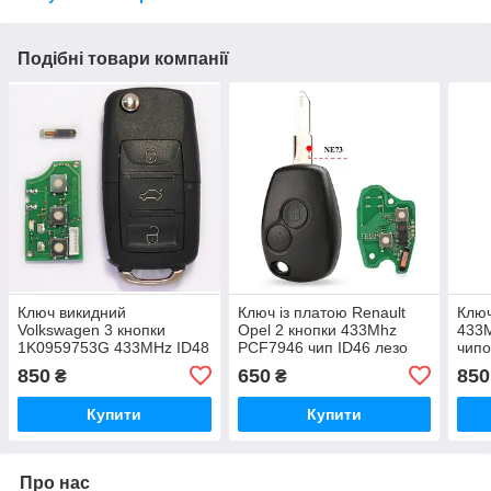
Подібні товари компанії
Ключ викидний
Ключ із платою Renault
Ключ
Volkswagen 3 кнопки
Opel 2 кнопки 433Mhz
433M
1K0959753G 433MHz ID48
PCF7946 чип ID46 лезо
чип
NE73
850
650
850
₴
₴
Купити
Купити
Про нас