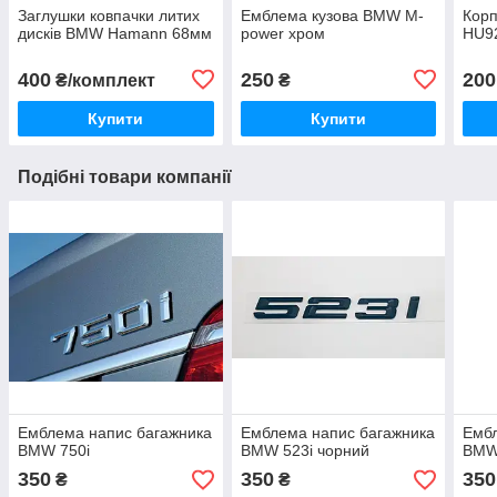
Заглушки ковпачки литих
Емблема кузова BMW M-
Кор
дисків BMW Hamann 68мм
power хром
HU9
400
250
200
₴/комплект
₴
Купити
Купити
Подібні товари компанії
Емблема напис багажника
Емблема напис багажника
Ембл
BMW 750i
BMW 523i чорний
BMW
350
350
350
₴
₴