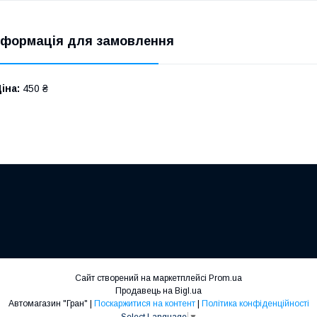
нформація для замовлення
іна:
450 ₴
Сайт створений на маркетплейсі
Prom.ua
Продавець на Bigl.ua
Автомагазин "Гран" |
Поскаржитися на контент
|
Політика конфіденційності
Select Language
▼