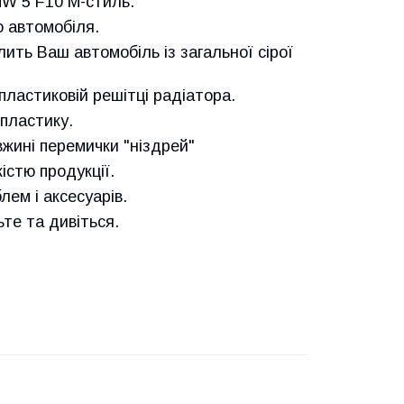
W 5 F10 М-стиль.
 автомобіля.
ить Ваш автомобіль із загальної сірої
пластиковій решітці радіатора.
пластику.
вжині перемички "ніздрей"
істю продукції.
лем і аксесуарів.
е та дивіться.