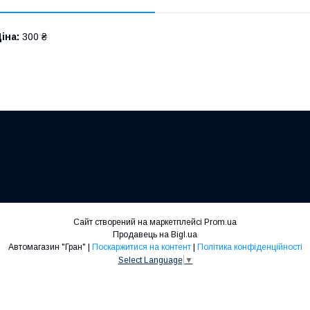
іна:
300 ₴
Сайт створений на маркетплейсі
Prom.ua
Продавець на Bigl.ua
Автомагазин "Гран" |
Поскаржитися на контент
|
Політика конфіденційності
Select Language
▼