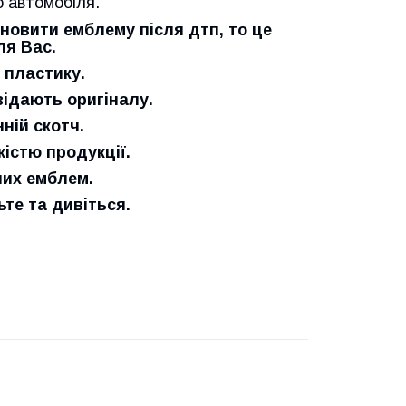
 автомобіля.
новити емблему після дтп, то це
ля Вас.
 пластику.
відають оригіналу.
ній скотч.
істю продукції.
них емблем.
е та дивіться.