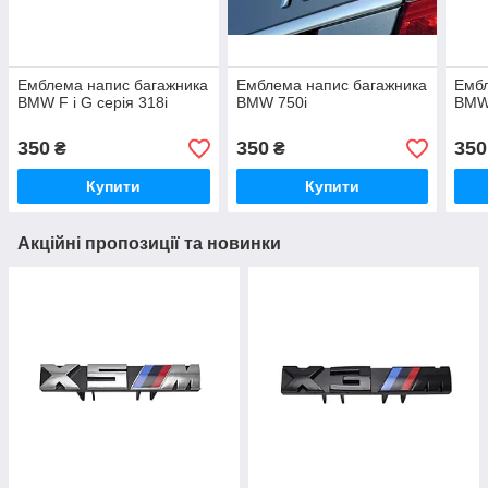
Емблема напис багажника
Емблема напис багажника
Ембл
BMW F і G серія 318i
BMW 750i
BMW
350
350
350
₴
₴
Купити
Купити
Акційні пропозиції та новинки