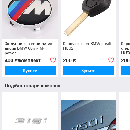
Заглушки ковпачки литих
Корпус ключа BMW ромб
Кор
дисків BMW 60мм M-
HU92
стар
power
HU5
400
200
200
₴/комплект
₴
Купити
Купити
Подібні товари компанії