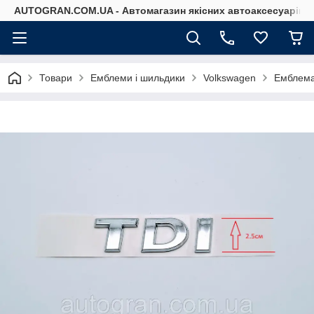
AUTOGRAN.COM.UA - Автомагазин якісних автоаксесуарів
Товари
Емблеми і шильдики
Volkswagen
Емблема