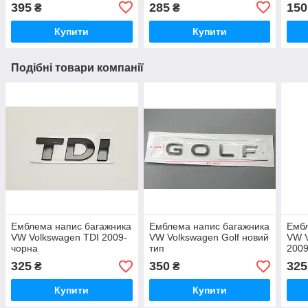
після 2009г тип1
395
285
150
₴
₴
Купити
Купити
Подібні товари компанії
Емблема напис багажника
Емблема напис багажника
Ембл
VW Volkswagen TDI 2009-
VW Volkswagen Golf новий
VW V
чорна
тип
2009
325
350
325
₴
₴
Купити
Купити