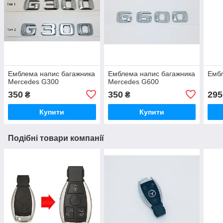
Емблема напис багажника
Емблема напис багажника
Емб
Mercedes G300
Mercedes G600
350
350
295
₴
₴
Купити
Купити
Подібні товари компанії