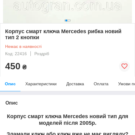
Корпус смарт ключа Mercedes рибка новий
тип 2 кнопки
Немає в наявності
Код: 22416
Роздріб
450
₴
Опис
Характеристики
Доставка
Оплата
Умови п
Опис
Корпус смарт ключа Mercedes новий тип для
моделей після 2005р.
Зламали ключ або ключ вже не має вигляду?