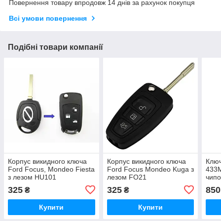
Повернення товару впродовж 14 днів за рахунок покупця
Всі умови повернення
Подібні товари компанії
Корпус викидного ключа
Корпус викидного ключа
Ключ
Ford Focus, Mondeo Fiesta
Ford Focus Mondeo Kuga з
433M
з лезом HU101
лезом FO21
чип
325
325
850
₴
₴
Купити
Купити