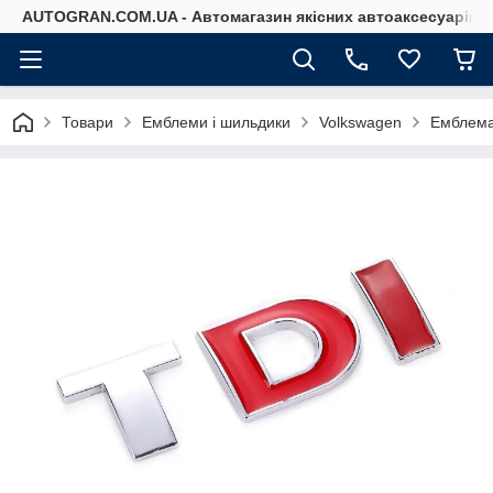
AUTOGRAN.COM.UA - Автомагазин якісних автоаксесуарів
Товари
Емблеми і шильдики
Volkswagen
Емблема