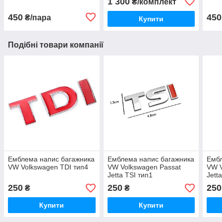
1 300
₴/комплект
450
450
₴/пара
Купити
Подібні товари компанії
Емблема напис багажника
Емблема напис багажника
Ембл
VW Volkswagen TDI тип4
VW Volkswagen Passat
VW V
Jetta TSI тип1
Jett
250
250
250
₴
₴
Купити
Купити