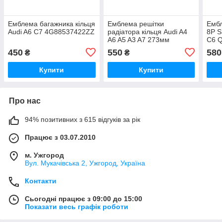
Емблема багажника кільця
Емблема решітки
Ембл
Audi A6 C7 4G88537422ZZ
радіатора кільця Audi A4
8P S
A6 A5 A3 A7 273мм
C6 
450
550
580
₴
₴
Купити
Купити
Про нас
94% позитивних з 615 відгуків за рік
Працює з 03.07.2010
м. Ужгород
Вул. Мукачівська 2, Ужгород, Україна
Контакти
Сьогодні працює з 09:00 до 15:00
Показати весь графік роботи