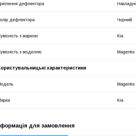
ріплення дефлектора
Накладні
олір дефлектора
Чорний
умісність з маркою
Kia
умісність з моделлю
Magentis
Користувальницькі характеристики
Модель
Magentis
Марка
Kia
нформація для замовлення