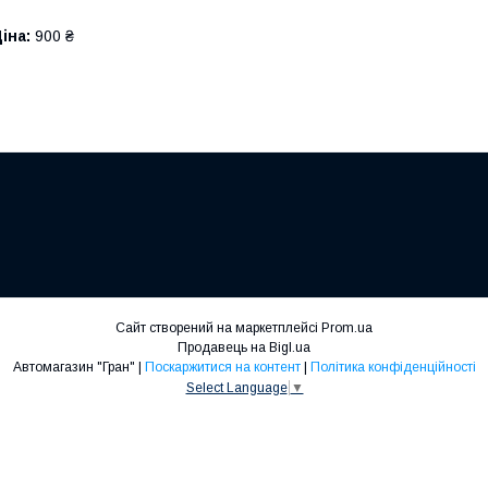
іна:
900 ₴
Сайт створений на маркетплейсі
Prom.ua
Продавець на Bigl.ua
Автомагазин "Гран" |
Поскаржитися на контент
|
Політика конфіденційності
Select Language
▼