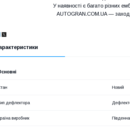
У наявності є багато різних емб
AUTOGRAN.COM.UA — заходьт
арактеристики
Основні
Стан
Новий
ип дефлектора
Дефлекто
раїна виробник
Південна