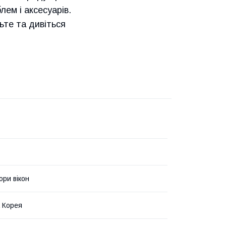
лем і аксесуарів.
е та дивіться
ри вікон
 Корея