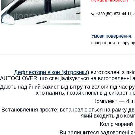
Немає в наявності
К
+380 (50) 673-44-11
повернення товару п
Дефлектори вікон (вітровики
) виготовлені з як
AUTOCLOVER, що спеціалізується на виготовленні ак
Дають надійний захист від вітру та вологи під час ру
хто палить, позаяк попіл від сигарет н
Комплект — 4 ш
Встановлення просте: встановлюються на рамку две
який входить до ком
Колір чорний
Ви залишитеся задоволені як