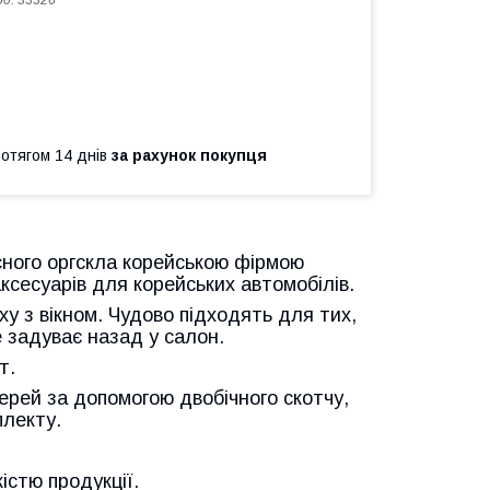
од:
33326
ротягом 14 днів
за рахунок покупця
існого оргскла корейською фірмою
сесуарів для корейських автомобілів.
ху з вікном. Чудово підходять для тих,
е задуває назад у салон.
т.
рей за допомогою двобічного скотчу,
плекту.
істю продукції.