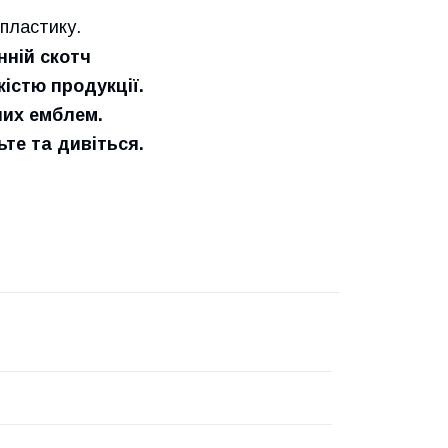
пластику.
нній скотч
істю продукції.
них емблем.
е та дивіться.