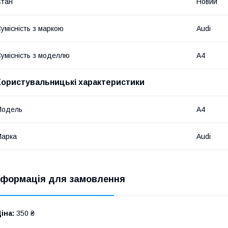
Стан
Новий
умісність з маркою
Audi
умісність з моделлю
A4
Користувальницькі характеристики
Модель
A4
Марка
Audi
нформація для замовлення
іна:
350 ₴