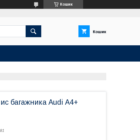
Кошик
Кошик
ис багажника Audi А4+
81