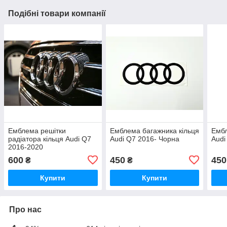
Подібні товари компанії
Емблема решітки
Емблема багажника кільця
Ембл
радіатора кільця Audi Q7
Audi Q7 2016- Чорна
Audi
2016-2020
600
450
450
₴
₴
Купити
Купити
Про нас