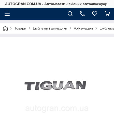
AUTOGRAN.COM.UA - Автомагазин якісних автоаксесуарів
Товари
Емблеми і шильдики
Volkswagen
Емблема