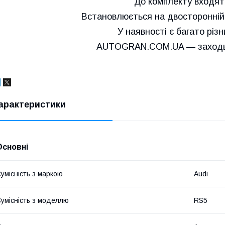
До комплекту входят
Встановлюється на двосторонній 
У наявності є багато різ
AUTOGRAN.COM.UA — заходьт
арактеристики
Основні
умісність з маркою
Audi
умісність з моделлю
RS5