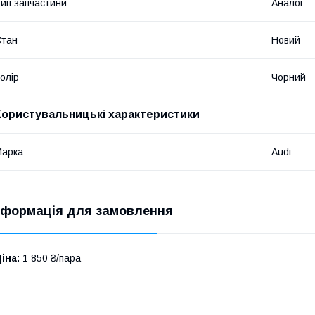
ип запчастини
Аналог
Стан
Новий
олір
Чорний
Користувальницькі характеристики
Марка
Audi
нформація для замовлення
іна:
1 850 ₴/пара