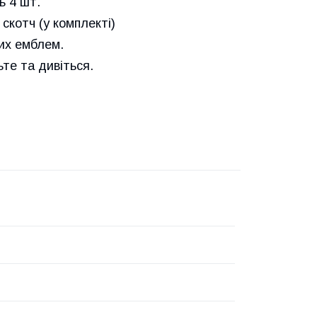
ь 4 шт.
скотч (у комплекті)
них емблем.
е та дивіться.