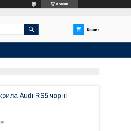
Кошик
Кошик
рила Audi RS5 чорні
38