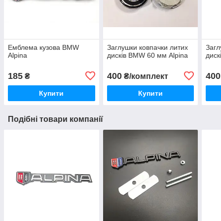
Емблема кузова BMW
Заглушки ковпачки литих
Загл
Alpina
дисків BMW 60 мм Alpina
диск
185
400
400
₴
₴/комплект
Купити
Купити
Подібні товари компанії