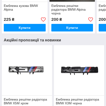
Емблема кузова BMW
Емблема решітки
Ембл
Alpina
радіатора BMW Alpina
раді
чорна
225
200
200
₴
₴
Купити
Купити
Акційні пропозиції та новинки
Емблема решітки радіатора
Емблема решітки радіатора
BMW X5M хром
BMW X3M чорна