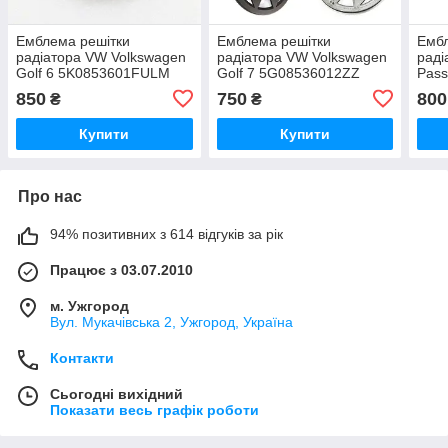
Емблема решітки
Емблема решітки
Ембл
радіатора VW Volkswagen
радіатора VW Volkswagen
раді
Golf 6 5K0853601FULM
Golf 7 5G08536012ZZ
Pass
5k0853601c чорно-біла
чорна
1t08
850
750
800
₴
₴
Купити
Купити
Про нас
94% позитивних з 614 відгуків за рік
Працює з 03.07.2010
м. Ужгород
Вул. Мукачівська 2, Ужгород, Україна
Контакти
Сьогодні вихідний
Показати весь графік роботи