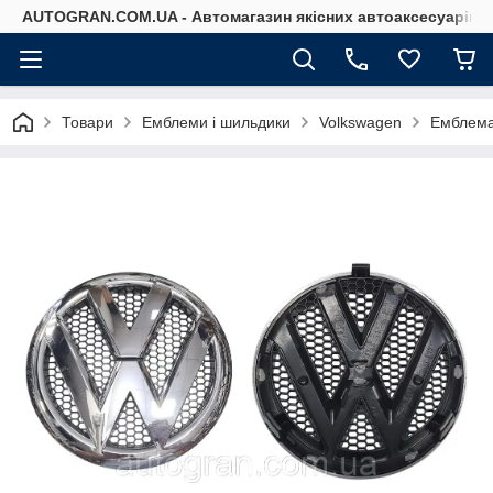
AUTOGRAN.COM.UA - Автомагазин якісних автоаксесуарів
Товари
Емблеми і шильдики
Volkswagen
Емблема