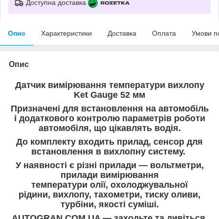
Доступна доставка
Опис
Характеристики
Доставка
Оплата
Умови п
Опис
Датчик вимірювання температури вихлопу
Ket Gauge 52 мм
Призначені для встановлення на автомобіль
і додаткового контролю параметрів роботи
автомобіля, що цікавлять водія.
До комплекту входить прилад, сенсор для
встановлення в вихлопну систему.
У наявності є різні прилади — вольтметри,
прилади вимірювання
температури олії, охолоджувальної
рідини, вихлопу, тахометри, тиску оливи,
турбіни, якості суміші.
AUTOGRAN.COM.UA — заходьте та дивіться.