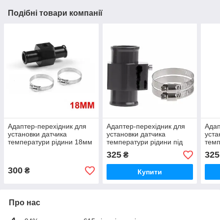
Подібні товари компанії
Адаптер-перехідник для
Адаптер-перехідник для
Адап
установки датчика
установки датчика
уста
температури рідини 18мм
температури рідини під
темп
патрубок 34мм
патр
325
325
₴
300
₴
Купити
Про нас