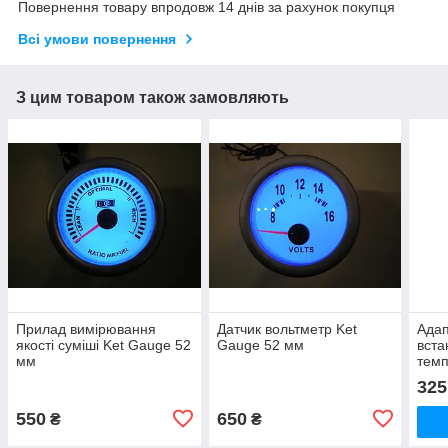
Повернення товару впродовж 14 днів за рахунок покупця
Всі умови повернення
З цим товаром також замовляють
Прилад вимірювання
Датчик вольтметр Ket
Адап
якості суміші Ket Gauge 52
Gauge 52 мм
вста
мм
темп
патр
325
550
650
₴
₴