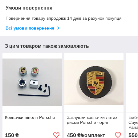
Умови повернення
Повернення товару впродовж 14 днів за рахунок покупця
Всі умови повернення
З цим товаром також замовляють
Ковпачки ніпеля Porsche
Заглушки ковпачки литих
Емб
дисків Porsche чорні
Cay
Pan
150
450
550
₴
₴/комплект