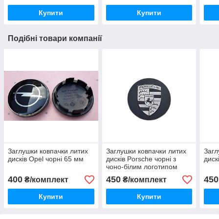
Купити
Купити
Подібні товари компанії
Заглушки ковпачки литих
Заглушки ковпачки литих
Загл
дисків Opel чорні 65 мм
дисків Porsche чорні з
диск
чоно-білим логотипом
400
450
450
₴/комплект
₴/комплект
Купити
Купити