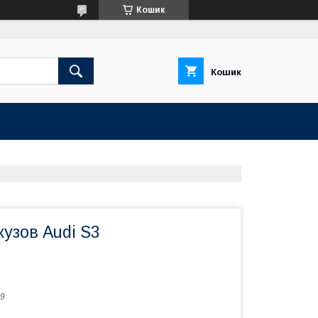
Кошик
Кошик
узов Audi S3
9