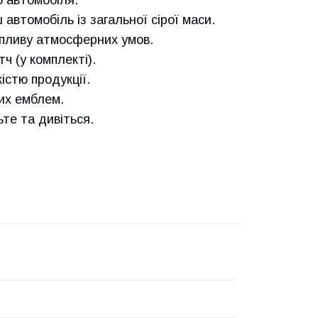
автомобіль із загальної сірої маси.
 впливу атмосферних умов.
ч (у комплекті).
істю продукції.
них емблем.
е та дивіться.