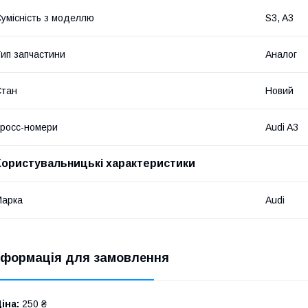
умісність з моделлю
S3, A3
ип запчастини
Аналог
Стан
Новий
росс-номери
Audi A3
Користувальницькі характеристики
Марка
Audi
нформація для замовлення
іна:
250 ₴